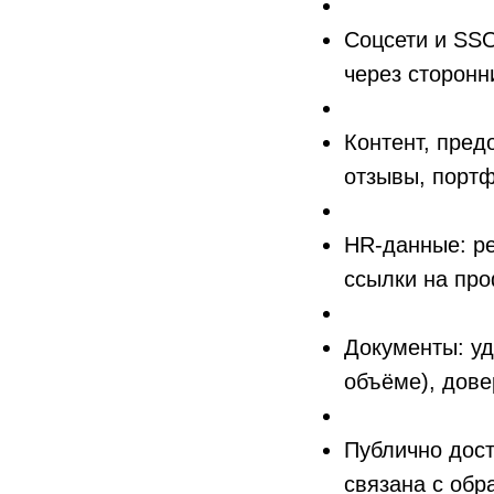
Соцсети и SS
через сторонни
Контент, пред
отзывы, портф
HR-данные: ре
ссылки на пр
Документы: уд
объёме), дове
Публично дост
связана с об