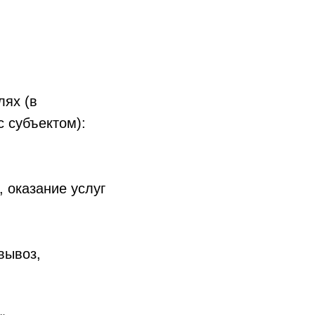
лях (в
 субъектом):
 оказание услуг
вывоз,