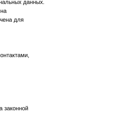
нальных данных.
 на
ачена для
онтактами,
а законной