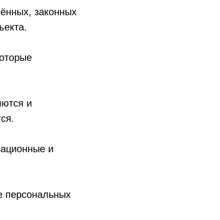
ённых, законных
ъекта.
которые
яются и
ся.
зационные и
е персональных