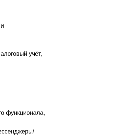
 и
алоговый учёт,
го функционала,
ессенджеры/