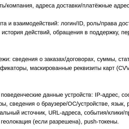
ть/компания, адреса доставки/платёжные адрес
та и взаимодействий: логин/ID, роль/права дос
 история действий, обращения в поддержку, пе
ежи: сведения о заказах/договорах, суммы, ста
ификаторы, маскированные реквизиты карт (CV
 поведенческие данные устройств: IP-адрес, co
ы, сведения о браузере/ОС/устройстве, язык,
альный источник, URL-адреса, события/клики/
 геолокация (если разрешена), push-токены.