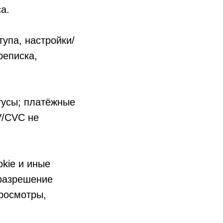
а.
тупа, настройки/
реписка,
тусы; платёжные
V/CVC не
okie и иные
 разрешение
просмотры,