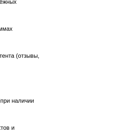
тёжных
аммах
тента (отзывы,
(при наличии
тов и